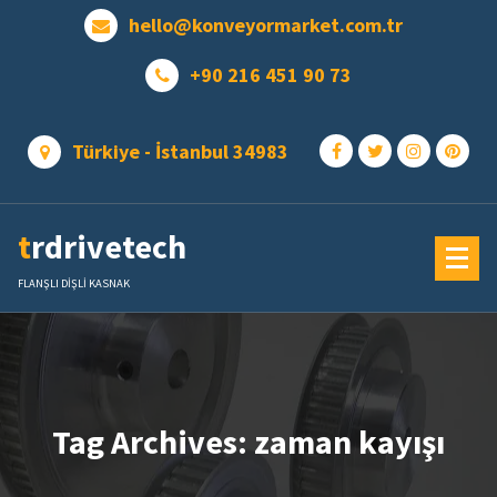
Skip
hello@konveyormarket.com.tr
to
content
+90 216 451 90 73
Türkiye - İstanbul 34983
trdrivetech
FLANŞLI DİŞLİ KASNAK
Tag Archives: zaman kayışı