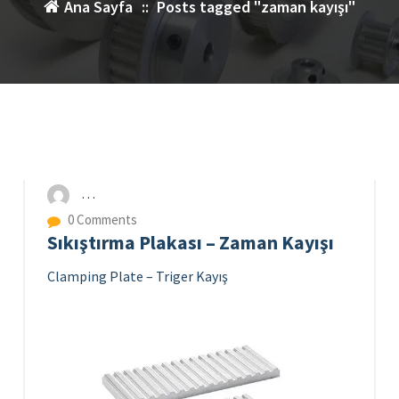
Ana Sayfa
::
Posts tagged "zaman kayışı"
8
HAZ 2025
Dişli Kasnak Alüminyum Triger Dişli Kasnak
0 Comments
Sıkıştırma Plakası – Zaman Kayışı
Clamping Plate – Triger Kayış