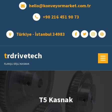
Skip
hello@konveyormarket.com.tr
to
content
+90 216 451 90 73
Türkiye - İstanbul 34983
trdrivetech
FLANŞLI DİŞLİ KASNAK
T5 Kasnak